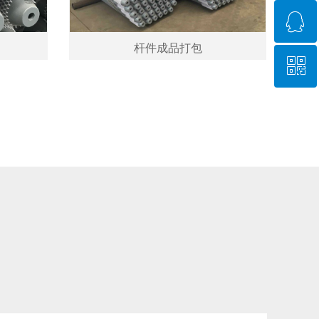
ꁗ
18115331163
杆件成品打包
ꀥ
QQ客服
微信二维码