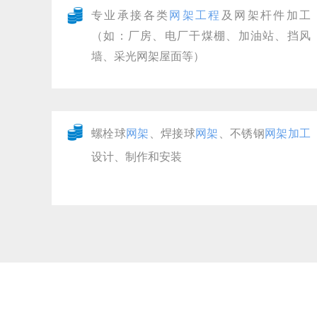
뀂
专业承接各类
网架工程
及网架杆件加工
（如：厂房、电厂干煤棚、加油站、挡风
墙、采光网架屋面等）
뀂
螺栓球
网架
、焊接球
网架
、不锈钢
网架加工
设计、制作和安装