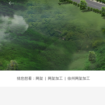
建筑钢
ꂃ
猜您想看：
网架
|
网架加工
|
徐州网架加工