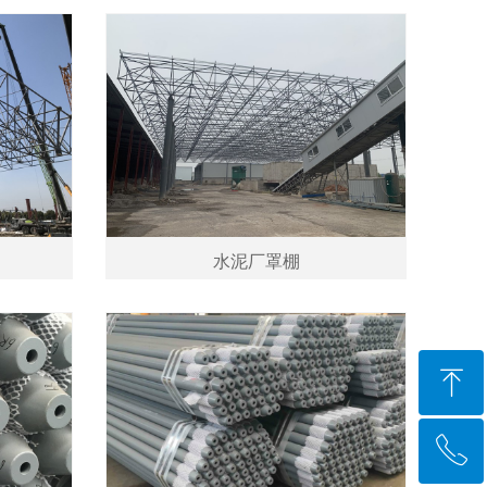
水泥厂罩棚
ꁸ
ꂅ
回到顶部