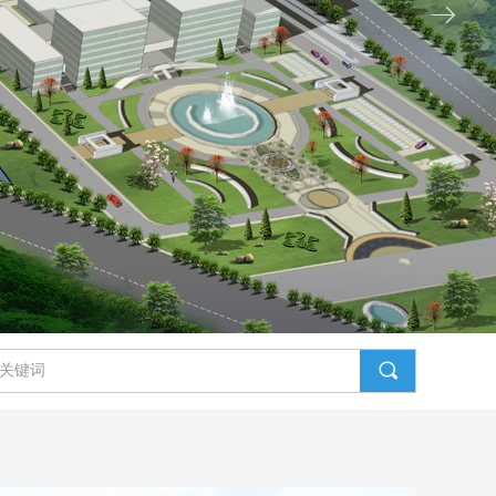
技术服务，
ꁹ
끠